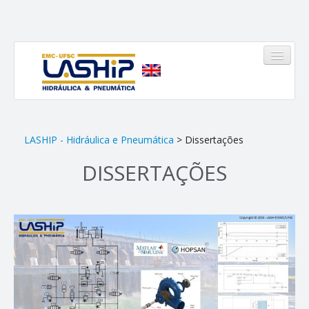
HOME
LASHIP - Hidráulica e Pneumática
> Dissertações
DISSERTAÇÕES
LASHIP
Quem somos
Infraestrutura
Equipe
Linhas de Atuação
Pinheirinho