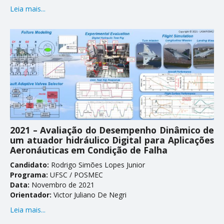
Leia mais...
Teses
Trabalhos
PESQUISA E EXTENSÃO
Coluna de Carreira
Comunicações em Eventos
Eventos
2021 – Avaliação do Desempenho Dinâmico de
Projetos de Pesquisa em Andamento
um atuador hidráulico Digital para Aplicações
Aeronáuticas em Condição de Falha
Projetos de Pesquisa Concluídos
Candidato:
Rodrigo Simões Lopes Junior
Produtos, Cursos e Serviços Técnicos
Programa:
UFSC / POSMEC
Data:
Novembro de 2021
Orientador:
Victor Juliano De Negri
NOTÍCIAS
Leia mais...