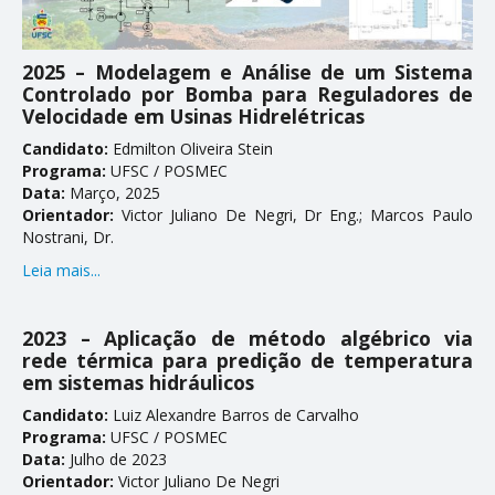
ENSINO
2025 – Modelagem e Análise de um Sistema
Controlado por Bomba para Reguladores de
Disciplinas
Velocidade em Usinas Hidrelétricas
Softwares & Ferramentas
Candidato:
Edmilton Oliveira Stein
Programa:
UFSC / POSMEC
PUBLICAÇÕES
Data:
Março, 2025
Orientador:
Victor Juliano De Negri, Dr Eng.; Marcos Paulo
Nostrani, Dr.
Apostilas
Leia mais...
Artigos
Dissertações
2023 – Aplicação de método algébrico via
rede térmica para predição de temperatura
Livros e Patentes
em sistemas hidráulicos
Normas Técnicas
Candidato:
Luiz Alexandre Barros de Carvalho
Programa:
UFSC / POSMEC
Projetos Fim de Curso
Data:
Julho de 2023
Orientador:
Victor Juliano De Negri
Relatorios