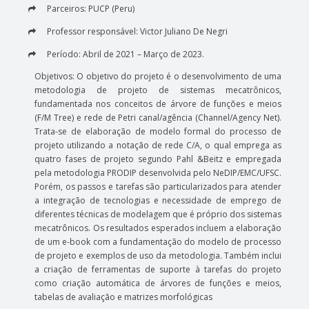
Parceiros: PUCP (Peru)
ENSINO
Professor responsável: Victor Juliano De Negri
Período: Abril de 2021 – Março de 2023.
Disciplinas
Objetivos: O objetivo do projeto é o desenvolvimento de uma
Softwares & Ferramentas
metodologia de projeto de sistemas mecatrônicos,
fundamentada nos conceitos de árvore de funções e meios
(F/M Tree) e rede de Petri canal/agência (Channel/Agency Net).
PUBLICAÇÕES
Trata-se de elaboração de modelo formal do processo de
projeto utilizando a notação de rede C/A, o qual emprega as
Apostilas
quatro fases de projeto segundo Pahl &Beitz e empregada
pela metodologia PRODIP desenvolvida pelo NeDIP/EMC/UFSC.
Artigos
Porém, os passos e tarefas são particularizados para atender
a integração de tecnologias e necessidade de emprego de
Dissertações
diferentes técnicas de modelagem que é próprio dos sistemas
Livros e Patentes
mecatrônicos. Os resultados esperados incluem a elaboração
de um e-book com a fundamentação do modelo de processo
Normas Técnicas
de projeto e exemplos de uso da metodologia. Também inclui
a criação de ferramentas de suporte à tarefas do projeto
Projetos Fim de Curso
como criação automática de árvores de funções e meios,
tabelas de avaliação e matrizes morfológicas
Relatorios