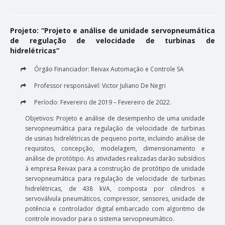
Teses
Projeto: “Projeto e análise de unidade servopneumática
Trabalhos
de regulação de velocidade de turbinas de
hidrelétricas”
PESQUISA E EXTENSÃO
Órgão Financiador: Reivax Automação e Controle SA
Coluna de Carreira
Professor responsável: Victor Juliano De Negri
Comunicações em Eventos
Período: Fevereiro de 2019 – Fevereiro de 2022.
Eventos
Objetivos: Projeto e análise de desempenho de uma unidade
servopneumática para regulação de velocidade de turbinas
Projetos de Pesquisa em Andamento
de usinas hidrelétricas de pequeno porte, incluindo análise de
requisitos, concepção, modelagem, dimensionamento e
Projetos de Pesquisa Concluídos
análise de protótipo. As atividades realizadas darão subsídios
à empresa Reivax para a construção de protótipo de unidade
Produtos, Cursos e Serviços Técnicos
servopneumática para regulação de velocidade de turbinas
hidrelétricas, de 438 kVA, composta por cilindros e
NOTÍCIAS
servoválvula pneumáticos, compressor, sensores, unidade de
potência e controlador digital embarcado com algoritmo de
controle inovador para o sistema servopneumático.