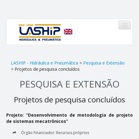
HOME
LASHIP - Hidráulica e Pneumática
>
Pesquisa e Extensão
> Projetos de pesquisa concluídos
LASHIP
PESQUISA E EXTENSÃO
Quem somos
Projetos de pesquisa concluídos
Infraestrutura
Equipe
Projeto: “Desenvolvimento de metodologia de projeto
de sistemas mecatrônicos”
Linhas de Atuação
Órgão Financiador: Recursos próprios
Pinheirinho