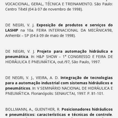
VOCACIONAL, GERAL, TÉCNICA E TREINAMENTO. São Paulo:
Centro Têxtil (04 à 07 de novembro de 1998).
DE NEGRI, V. J.
Exposição de produtos e serviços do
LASHIP
na 10a. FEIRA INTERNACIONAL DA MECÂNICA’98,
Anhembi – SP (04 à 09 de maio de 1998).
DE NEGRI, V. J.
Projeto para automação hidráulica e
pneumática
. In: H&P SHOW – 1° CONGRESSO E FEIRA DE
HIDRÁULICA E PNEUMÁTICA, out./97, São Paulo, 1997.
DE NEGRI, V. J., VIEIRA, A. D.
Integração de tecnologias
para a automação industrial com sistemas hidráulicos e
pneumáticos
. In: V SEMINÁRIO NACIONAL DE HIDRÁULICA E
PNEUMÁTICA. Florianópolis: SENAI/CTAI, 1997. P. 81-101.
BOLLMANN, A., GUENTHER, R.
Posicionadores hidráulicos
e pneumáticos: características e técnicas de controle
.