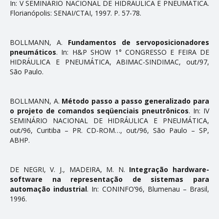
In: V SEMINÁRIO NACIONAL DE HIDRÁULICA E PNEUMÁTICA.
Florianópolis: SENAI/CTAI, 1997. P. 57-78.
BOLLMANN, A.
Fundamentos de servoposicionadores
pneumáticos
. In: H&P SHOW 1° CONGRESSO E FEIRA DE
HIDRÁULICA E PNEUMÁTICA, ABIMAC-SINDIMAC, out/97,
São Paulo.
BOLLMANN, A.
Método passo a passo generalizado para
o projeto de comandos seqüenciais pneutrônicos
. In: IV
SEMINÁRIO NACIONAL DE HIDRÁULICA E PNEUMÁTICA,
out/96, Curitiba – PR. CD-ROM…, out/96, São Paulo – SP,
ABHP.
DE NEGRI, V. J., MADEIRA, M. N.
Integração hardware-
software na representação de sistemas para
automação industrial
. In: CONINFO’96, Blumenau – Brasil,
1996.