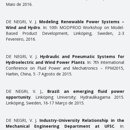
Maio de 2016.
Teses
Trabalhos
DE NEGRI, V. J.
Modeling Renewable Power Systems –
Wind and Hydro
. In: 10th MODPROD Workshop on Model-
PESQUISA E EXTENSÃO
Based Product Development, Linköping, Sweden, 2-3
Fevereiro, 2016.
Coluna de Carreira
DE NEGRI, V. J.
Hydraulic and Pneumatic Systems for
Comunicações em Eventos
Hydroelectric and Wind Power Plants
. In: 7th International
Eventos
Conference on Fluid Power and Mechatronics – FPM2015,
Harbin, China, 5 -7 Agosto de 2015.
Projetos de Pesquisa em Andamento
Projetos de Pesquisa Concluídos
DE NEGRI, V. J.,
Brazil: an emerging fluid power
opportunity
. Linköping University; Hydraulikagarna 2015.
Produtos, Cursos e Serviços Técnicos
Linköping, Sweden, 16-17 Março de 2015.
NOTÍCIAS
DE NEGRI, V. J.
Industry-University Relationship in the
Mechanical Engineering Department at UFSC
. In: