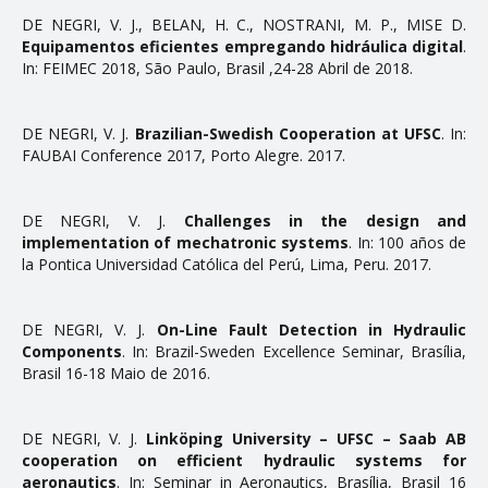
DE NEGRI, V. J., BELAN, H. C., NOSTRANI, M. P., MISE D.
ENSINO
Equipamentos eficientes empregando hidráulica digital
.
In: FEIMEC 2018, São Paulo, Brasil ,24-28 Abril de 2018.
Disciplinas
Softwares & Ferramentas
DE NEGRI, V. J.
Brazilian-Swedish Cooperation at UFSC
. In:
FAUBAI Conference 2017, Porto Alegre. 2017.
PUBLICAÇÕES
DE NEGRI, V. J.
Challenges in the design and
implementation of mechatronic systems
. In: 100 años de
Apostilas
la Pontifica Universidad Católica del Perú, Lima, Peru. 2017.
Artigos
Dissertações
DE NEGRI, V. J.
On-Line Fault Detection in Hydraulic
Components
. In: Brazil-Sweden Excellence Seminar, Brasília,
Livros e Patentes
Brasil 16-18 Maio de 2016.
Normas Técnicas
Projetos Fim de Curso
DE NEGRI, V. J.
Linköping University – UFSC – Saab AB
cooperation on efficient hydraulic systems for
Relatorios
aeronautics
. In: Seminar in Aeronautics, Brasília, Brasil 16