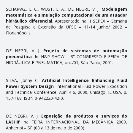
SCHARWZ, L. C., WUST, E. A., DE NEGRI., V. J.
Modelagem
matemática e simulação computacional de um atuador
hidráulico diferencial
. Apresentado na II SEPEX – Semana
de Pesquisa e Extensão da UFSC – 11-14 junho/ 2002 –
Florianópolis.
DE NEGRI, V. J.
Projeto de sistemas de automação
pneumática
. In: H&P SHOW – 3° CONGRESSO E FEIRA DE
HIDRÁULICA E PNEUMÁTICA, out./01, São Paulo, 2001.
SILVA, Jonny C.
Artificial Intelligence Enhancing Fluid
Power System Design
. International Fluid Power Exposition
and Technical Conference, April 4-6, 2000, Chicago, IL USA, p.
157-168. ISBN 0-942220-42-0.
DE NEGRI, V. J.
Exposição de produtos e serviços do
LASHIP
na FEIRA INTERNACIONAL DA MECÂNICA 2000,
Anhembi – SP (08 a 13 de maio de 2000).