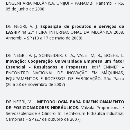
ENGENHARIA MECÂNICA. UNIJUÍ – PANAMBI, Panambi – RS,
05 de junho de 2008.
DE NEGRI, V. J.
Exposição de produtos e serviços do
LASHIP
na 27ª FEIRA INTERNACIONAL DA MECÂNICA 2008,
Anhembi – SP (13 a 17 de maio de 2008).
DE NEGRI, V. J., SCHNEIDER, C. A., VALETIM, R., BOEHS, L.
Inovação: Cooperação Universidade Empresa um fator
Essencial – Resultados e Propostas
. In:1° ENIMEP –
ENCONTRO NACIONAL DE INOVAÇÃO EM MÁQUINAS,
EQUIPAMENTOS E ROCESSOS DE FABRICAÇÃO, São Paulo
(26 a 28 de novembro de 2007)
DE NEGRI, V. J.
METODOLOGIA PARA DIMENSIONAMENTO
DE POSICIONADORES HIDRÁULICOS
. Válvula Proporcional /
Servossolenóide e Cilindro. In: TechForum Hidráulica Industrial.
Campinas – SP (27 de outubro de 2007)