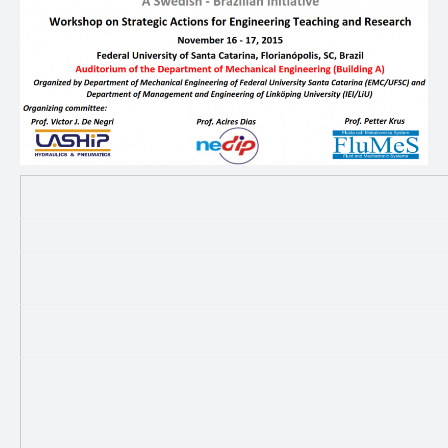
ENSINO
Disciplinas
Softwares & Ferramentas
PUBLICAÇÕES
Apostilas
Artigos
Dissertações
Livros e Patentes
Normas Técnicas
Projetos Fim de Curso
Relatorios