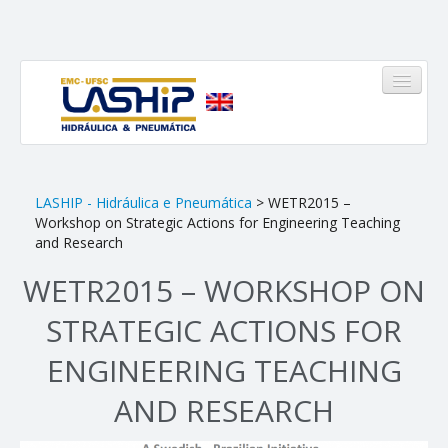
HOME
LASHIP - Hidráulica e Pneumática
> WETR2015 –
Workshop on Strategic Actions for Engineering Teaching
LASHIP
and Research
WETR2015 – WORKSHOP ON
Quem somos
STRATEGIC ACTIONS FOR
Infraestrutura
ENGINEERING TEACHING
Equipe
Linhas de Atuação
AND RESEARCH
Pinheirinho