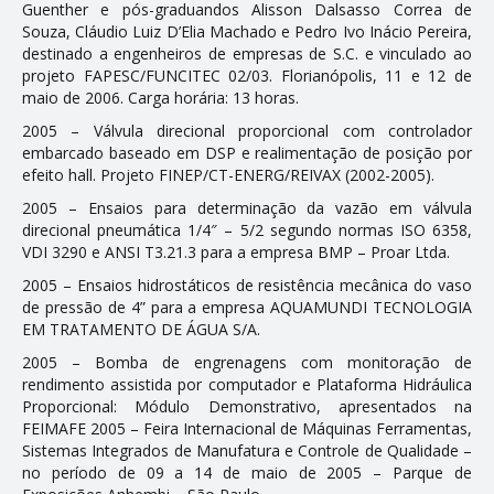
Guenther e pós-graduandos Alisson Dalsasso Correa de
Souza, Cláudio Luiz D’Elia Machado e Pedro Ivo Inácio Pereira,
destinado a engenheiros de empresas de S.C. e vinculado ao
projeto FAPESC/FUNCITEC 02/03. Florianópolis, 11 e 12 de
maio de 2006. Carga horária: 13 horas.
2005 – Válvula direcional proporcional com controlador
embarcado baseado em DSP e realimentação de posição por
efeito hall. Projeto FINEP/CT-ENERG/REIVAX (2002-2005).
2005 – Ensaios para determinação da vazão em válvula
direcional pneumática 1/4″ – 5/2 segundo normas ISO 6358,
VDI 3290 e ANSI T3.21.3 para a empresa BMP – Proar Ltda.
2005 – Ensaios hidrostáticos de resistência mecânica do vaso
de pressão de 4” para a empresa AQUAMUNDI TECNOLOGIA
EM TRATAMENTO DE ÁGUA S/A.
2005 – Bomba de engrenagens com monitoração de
rendimento assistida por computador e Plataforma Hidráulica
Proporcional: Módulo Demonstrativo, apresentados na
FEIMAFE 2005 – Feira Internacional de Máquinas Ferramentas,
Sistemas Integrados de Manufatura e Controle de Qualidade –
no período de 09 a 14 de maio de 2005 – Parque de