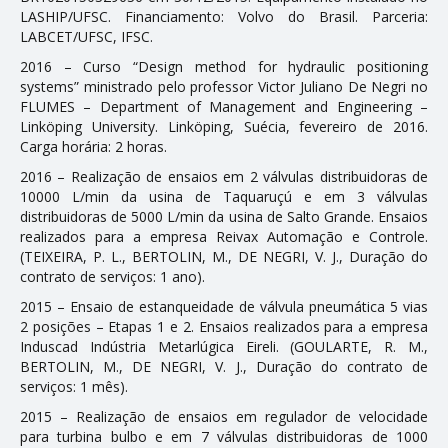
CONTATO
LASHIP/UFSC. Financiamento: Volvo do Brasil. Parceria:
LABCET/UFSC, IFSC.
2016 – Curso “Design method for hydraulic positioning
systems” ministrado pelo professor Victor Juliano De Negri no
FLUMES – Department of Management and Engineering –
Linköping University. Linköping, Suécia, fevereiro de 2016.
Carga horária: 2 horas.
2016 – Realização de ensaios em 2 válvulas distribuidoras de
10000 L/min da usina de Taquaruçú e em 3 válvulas
distribuidoras de 5000 L/min da usina de Salto Grande. Ensaios
realizados para a empresa Reivax Automação e Controle.
(TEIXEIRA, P. L., BERTOLIN, M., DE NEGRI, V. J., Duração do
contrato de serviços: 1 ano).
2015 – Ensaio de estanqueidade de válvula pneumática 5 vias
2 posições – Etapas 1 e 2. Ensaios realizados para a empresa
Induscad Indústria Metarlúgica Eireli. (GOULARTE, R. M.,
BERTOLIN, M., DE NEGRI, V. J., Duração do contrato de
serviços: 1 mês).
2015 – Realização de ensaios em regulador de velocidade
para turbina bulbo e em 7 válvulas distribuidoras de 1000