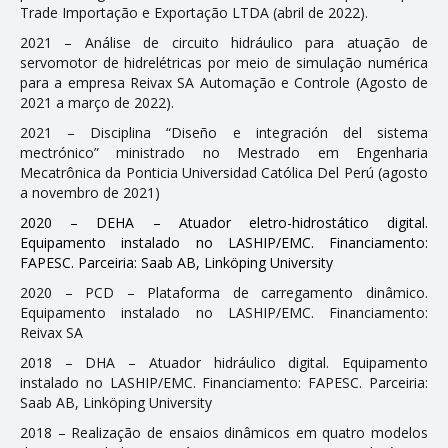
Trade Importação e Exportação LTDA (abril de 2022).
ENSINO
2021 – Análise de circuito hidráulico para atuação de
servomotor de hidrelétricas por meio de simulação numérica
para a empresa Reivax SA Automação e Controle (Agosto de
Disciplinas
2021 a março de 2022).
Softwares & Ferramentas
2021 – Disciplina “Diseño e integración del sistema
mectrónico” ministrado no Mestrado em Engenharia
Mecatrônica da Pontificia Universidad Católica Del Perú (agosto
PUBLICAÇÕES
a novembro de 2021)
2020 – DEHA – Atuador eletro-hidrostático digital.
Apostilas
Equipamento instalado no LASHIP/EMC. Financiamento:
Artigos
FAPESC. Parceiria: Saab AB, Linköping University
2020 – PCD – Plataforma de carregamento dinâmico.
Dissertações
Equipamento instalado no LASHIP/EMC. Financiamento:
Livros e Patentes
Reivax SA
2018 – DHA – Atuador hidráulico digital. Equipamento
Normas Técnicas
instalado no LASHIP/EMC. Financiamento: FAPESC. Parceiria:
Projetos Fim de Curso
Saab AB, Linköping University
2018 – Realização de ensaios dinâmicos em quatro modelos
Relatorios