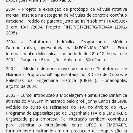
Exposições Anhembi – São Paulo.
2004 – Projeto e execução de protótipo de válvula rotativa
inercial, inserida na categoria de válvulas de controle contínuo
direcional. Pedido de patente junto ao INPI sob nº PI 0405036-
3 em 18/11/2004. Projeto FINEP/CT-ENERG/REIVAX (2002-
2005).
2004 – Plataforma Hidráulica Proporcional: Módulo
Demonstrativo, apresentada na MECÂNICA 2005 – Feira
Internacional da Mecânica – no período de 18 a 22 de maio de
2004 – Parque de Exposições Anhembi – São Paulo.
2004 – Módulo demonstrativo do projeto “Plataforma de
Hidráulica Proporcional” apresentada no X Ciclo de Cursos e
Palestras da Engenharia Elétrica (CIPEEL). Florianópolis,
agosto de 2004.
2003 – Curso: Introdução à Modelagem e Simulação Dinâmica
através do AMESim ministrado pelo prof. Jonny Carlos da Silva.
Módulo do curso de Hidráulica do ITA, no âmbito do PEE-
Programa de Especialização de Engenharia ITA e a EMBRAER,
organizado pela empresa. Tal interação também contribuiu
para estreitar o intercâmbio entre UFSC e EMBRAER,
formalmente resultando em um protocolo de cooperação já