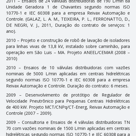
2011 – Ensaios de 24 válvulas distribuidoras de 190 L/min da
Unidade Geradora 1 de Chavantes segundo normas ISO
10770-1 e IEC 60308 para a empresa Reivax Automação e
Controle. (GALAZ, L. A. M., TEIXEIRA, P. L., FERRONATTO, D.,
DE NEGRI, V. J., 2011, Duração do contrato de serviços: 1
ano).
2010 – Projeto e construção de robô de lavação de isoladores
para linhas vivas de 13,8 kV, instalado sobre caminhão, para
operação em São Luis – MA. Projeto ANEEL/CEMAR (2008 –
2010)
2010 – Ensaios de 10 válvulas distribuidoras com vazões
nominais de 5000 L/min aplicadas em centrais hidrelétricas
segundo normas ISO 10770-1 e IEC 60308 para a empresa
Reivax Automação e Controle. Duração do contrato: 6 meses.
2009 – Desenvolvimento de protótipo de Regulador de
Velocidade Pneutrônico para Pequenas Centrais Hidrelétricas
de 400 kW. Projeto MCT/CNPq/CT-Energ, Reivax Automação e
Controle (2007 – 2009).
2009 – Consultoria e Ensaios de 4 válvulas distribuidoras TN
70 com vazões nominais de 1500 L/min aplicadas em centrais
hidrelétricas segundo normas ISO 10770-1 e IEC 60308 para a