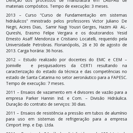
Definição dos processos de manufatura em LABFAB de
materiais compósitos. Tempo de execução: 3 meses.
2013 – Curso “Curso de Fundamentação em sistemas
hidráulicos” ministrado pelos professores Victor Juliano De
Negri, Acires Dias, Samir Nagi Yousri Gerges, Hazim Ali AL-
Qureshi, Erasmo Felipe Vergara e os doutorandos Yesid
Ernesto Asaff Mendonza e Cristiano Locatelli, requerido pela
Universidade Petrobras. Florianópolis, 26 e 30 de agosto de
2013. Carga horária: 36 horas.
2012 – Estudo realizado por docentes do EMC e CEM –
Joiniville e pesquisadores da CERTI resultando na
caracterização do estado da técnica e das competências no
estado de Santa Catarina no setor aeronáutico para a FAPESC.
Tempo de execução: 7 meses.
2011 – Ensaios de vazamento em 4 divisores de vazão para a
empresa Parker Hannifin Ind. e Com. – Divisão Hidráulica.
Duração do contrato de serviços: 30 dias.
2011 – Ensaios de resistência a pressão em tubos de alumínio
para uso em sistemas de refrigeração para a empresa
Cimport Imp. e Exp. Ltda.