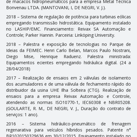
de macacos hidropneumáticos para a empresa Metal Técnica
Bonvenau LTDA. (MANTOVANI, I, DE NEGRI, V. J.).
Teses
2018 – Sistema de regulação de potência para turbinas eólicas
Trabalhos
empregando transmissão hidrostática. Equipamento instalado
no LASHIP/EMC. Financiamento: Reivax SA Automação e
PESQUISA E EXTENSÃO
Controle; Parker Hannifin. Parceiria: Linköping University.
2018 – Palestra e exposição de tecnologias no Parque de
Coluna de Carreira
Ideias da FEIMEC. Henri Carlo Belan, Marcos Paulo Nostrani,
Diego Mise, Henrique Raduenz. Palestra ministrada:
Comunicações em Eventos
Equipamentos eficientes empregando hidráulica digital. (24 a
28/04/2018)
Eventos
2017 – Realização de ensaios em 2 válvulas de isolamento
Projetos de Pesquisa em Andamento
dos acumuladores e de uma válvula de fechamento rápido do
distribuidor da usina UHE Ilha Solteira (CTG). Realização de
Projetos de Pesquisa Concluídos
ensaios para a empresa Reivax Automação e Controle,
atendendo as normas ISO10770-1, IEC60308 e NBR05208.
Produtos, Cursos e Serviços Técnicos
(GOULARTE, R. M., DE NEGRI, V. J., Duração do contrato de
serviços: 1 ano).
NOTÍCIAS
2016 – Sistema hidráulico-pneumático de frenagem
regenarativa para veículos híbridos pesados. Patente n°
BR1020150329636 em 30/12/2015. Equipamento instalado no