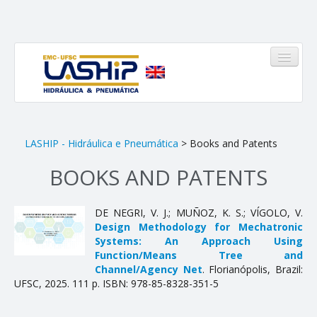
HOME
LASHIP - Hidráulica e Pneumática
> Books and Patents
BOOKS AND PATENTS
LASHIP
Quem somos
DE NEGRI, V. J.; MUÑOZ, K. S.; VÍGOLO, V.
Design Methodology for Mechatronic
Infraestrutura
Systems: An Approach Using
Function/Means Tree and
Equipe
Channel/Agency Net
. Florianópolis, Brazil:
Linhas de Atuação
UFSC, 2025. 111 p. ISBN: 978-85-8328-351-5
Pinheirinho