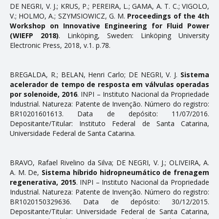
DE NEGRI, V. J.; KRUS, P.; PEREIRA, L.; GAMA, A. T. C.; VIGOLO,
V.; HOLMO, A.; SZYMSIOWICZ, G. M.
Proceedings of the 4th
ENSINO
Workshop on Innovative Engineering for Fluid Power
(WIEFP 2018)
. Linköping, Sweden: Linköping University
Disciplinas
Electronic Press, 2018, v.1. p.78.
Softwares & Ferramentas
BREGALDA, R.; BELAN, Henri Carlo; DE NEGRI, V. J.
Sistema
acelerador de tempo de resposta em válvulas operadas
PUBLICAÇÕES
por solenoide, 2016
. INPI – Instituto Nacional da Propriedade
Industrial. Natureza: Patente de Invenção. Número do registro:
Apostilas
BR10201601613. Data de depósito: 11/07/2016.
Depositante/Titular: Instituto Federal de Santa Catarina,
Artigos
Universidade Federal de Santa Catarina.
Dissertações
Livros e Patentes
BRAVO, Rafael Rivelino da Silva; DE NEGRI, V. J.; OLIVEIRA, A.
A. M. De,
Sistema híbrido hidropneumático de frenagem
Normas Técnicas
regenerativa, 2015
. INPI – Instituto Nacional da Propriedade
Industrial. Natureza: Patente de Invenção. Número do registro:
Projetos Fim de Curso
BR1020150329636. Data de depósito: 30/12/2015.
Depositante/Titular: Universidade Federal de Santa Catarina,
Relatorios