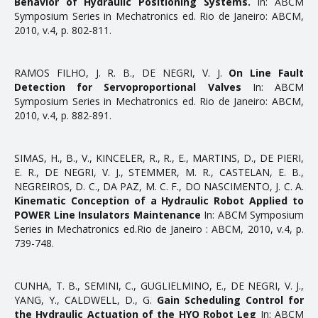
Behavior of Hydraulic Positioning Systems.
In: ABCM
Symposium Series in Mechatronics ed. Rio de Janeiro: ABCM,
2010, v.4, p. 802-811.
RAMOS FILHO, J. R. B., DE NEGRI, V. J.
On Line Fault
Detection for Servoproportional Valves
In: ABCM
Symposium Series in Mechatronics ed. Rio de Janeiro: ABCM,
2010, v.4, p. 882-891.
SIMAS, H., B., V., KINCELER, R., R., E., MARTINS, D., DE PIERI,
E. R., DE NEGRI, V. J., STEMMER, M. R., CASTELAN, E. B.,
NEGREIROS, D. C., DA PAZ, M. C. F., DO NASCIMENTO, J. C. A.
Kinematic Conception of a Hydraulic Robot Applied to
POWER Line Insulators Maintenance
In: ABCM Symposium
Series in Mechatronics ed.Rio de Janeiro : ABCM, 2010, v.4, p.
739-748.
CUNHA, T. B., SEMINI, C., GUGLIELMINO, E., DE NEGRI, V. J.,
YANG, Y., CALDWELL, D., G.
Gain Scheduling Control for
the Hydraulic Actuation of the HYQ Robot Leg
In: ABCM