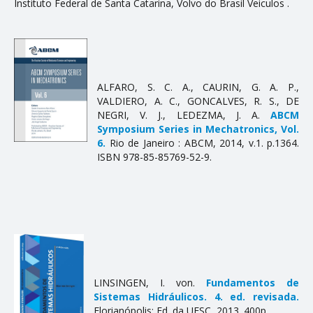
Instituto Federal de Santa Catarina, Volvo do Brasil Veiculos .
Teses
Trabalhos
PESQUISA E EXTENSÃO
ALFARO, S. C. A., CAURIN, G. A. P.,
VALDIERO, A. C., GONCALVES, R. S., DE
Coluna de Carreira
NEGRI, V. J., LEDEZMA, J. A.
ABCM
Symposium Series in Mechatronics, Vol.
Comunicações em Eventos
6.
Rio de Janeiro : ABCM, 2014, v.1. p.1364.
ISBN 978-85-85769-52-9.
Eventos
Projetos de Pesquisa em Andamento
Projetos de Pesquisa Concluídos
Produtos, Cursos e Serviços Técnicos
NOTÍCIAS
LINSINGEN, I. von.
Fundamentos de
Sistemas Hidráulicos. 4. ed. revisada.
Florianópolis: Ed. da UFSC, 2013. 400p.