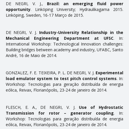
DE NEGRI, V. J.,
Brazil: an emerging fluid power
opportunity
. Linköping University; Hydraulikagarna 2015.
ENSINO
Linköping, Sweden, 16-17 Março de 2015.
Disciplinas
DE NEGRI, V. J.
Industry-University Relationship in the
Softwares & Ferramentas
Mechanical Engineering Department at UFSC
. In:
International Workshop: Technological Innovation challenges:
Building bridges between academy and industry, UFABC, Santo
PUBLICAÇÕES
André, 16 de Maio de 2014.
Apostilas
GONZALEZ, F. E. TEIXEIRA, P. L. DE NEGRI, V. J.
Experimental
Artigos
load emulator system to test pitch control systems
. In:
Workshop: Tecnologias para geração distribuída de energia
Dissertações
eólica, Reivax, Florianópolis, 23-24 de janeiro de 2014.
Livros e Patentes
Normas Técnicas
FLESCH, E. A., DE NEGRI, V. J.
Use of Hydrostatic
Transmission for rotor – generator coupling
. In:
Projetos Fim de Curso
Workshop: Tecnologias para geração distribuída de energia
eólica, Reivax, Florianópolis, 23-24 de janeiro de 2014.
Relatorios