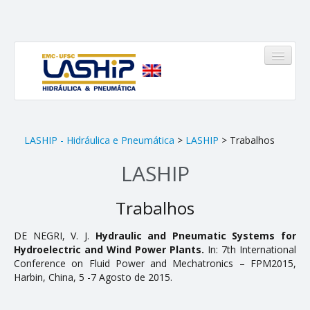
HOME
LASHIP - Hidráulica e Pneumática
>
LASHIP
> Trabalhos
LASHIP
LASHIP
Quem somos
Trabalhos
Infraestrutura
DE NEGRI, V. J.
Hydraulic and Pneumatic Systems for
Hydroelectric and Wind Power Plants.
In: 7th International
Equipe
Conference on Fluid Power and Mechatronics – FPM2015,
Linhas de Atuação
Harbin, China, 5 -7 Agosto de 2015.
Pinheirinho