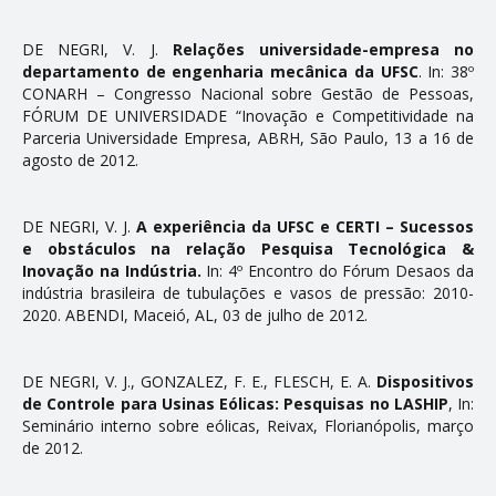
Teses
DE NEGRI, V. J.
Relações universidade-empresa no
Trabalhos
departamento de engenharia mecânica da UFSC
. In: 38º
CONARH – Congresso Nacional sobre Gestão de Pessoas,
FÓRUM DE UNIVERSIDADE “Inovação e Competitividade na
PESQUISA E EXTENSÃO
Parceria Universidade Empresa, ABRH, São Paulo, 13 a 16 de
agosto de 2012.
Coluna de Carreira
Comunicações em Eventos
DE NEGRI, V. J.
A experiência da UFSC e CERTI – Sucessos
e obstáculos na relação Pesquisa Tecnológica &
Eventos
Inovação na Indústria.
In: 4º Encontro do Fórum Desafios da
indústria brasileira de tubulações e vasos de pressão: 2010-
Projetos de Pesquisa em Andamento
2020. ABENDI, Maceió, AL, 03 de julho de 2012.
Projetos de Pesquisa Concluídos
Produtos, Cursos e Serviços Técnicos
DE NEGRI, V. J., GONZALEZ, F. E., FLESCH, E. A.
Dispositivos
de Controle para Usinas Eólicas: Pesquisas no LASHIP
, In:
Seminário interno sobre eólicas, Reivax, Florianópolis, março
NOTÍCIAS
de 2012.