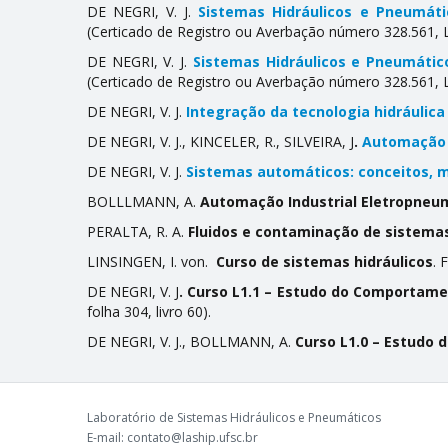
DE NEGRI, V. J.
Sistemas Hidráulicos e Pneumát
(Certificado de Registro ou Averbação número 328.561, Li
DE NEGRI, V. J.
Sistemas Hidráulicos e Pneumático
(Certificado de Registro ou Averbação número 328.561, Li
DE NEGRI, V. J.
Integração da tecnologia hidráulic
DE NEGRI, V. J., KINCELER, R., SILVEIRA, J
.
Automação e
DE NEGRI, V. J.
Sistemas automáticos: conceitos, m
BOLLLMANN, A.
Automação Industrial Eletropneu
PERALTA, R. A.
Fluidos e contaminação de sistemas
LINSINGEN, I. von.
Curso de sistemas hidráulicos
. 
DE NEGRI, V. J
. Curso L1.1 – Estudo do Comportame
folha 304, livro 60).
DE NEGRI, V. J., BOLLMANN, A.
Curso L1.0 – Estudo 
Laboratório de Sistemas Hidráulicos e Pneumáticos
E-mail: contato@laship.ufsc.br