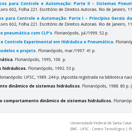
icos para Controle e Automação: Parte II – Sistemas Pneu
vro 602, Folha 221. Escritório de Direitos Autorais. Rio de Janeiro, 
s para Controle e Automação: Parte I – Princípios Gerais da
vro 602, Folha 221. Escritório de Direitos Autorais. Rio de Janeiro, 
a e pneumática com CLP’s
.
Florianópolis, jul./1999. 52 p.
 Controle Experimental em Hidráulica e Pneumática.
Florianóp
odelos e projeto
.
Florianópolis, mar./1997. 41 p.
mática
. Florianópolis, 1995, 106 p.
 hidráulicos.
Florianópolis, 1992. 53 p.
Florianópolis: UFSC, 1989. 244 p. (Apostila registrada na biblioteca naci
nto dinâmico de sistemas hidráulicos
. Florianópolis, 1988. 80 p.
do comportamento dinâmico de sistemas hidráulicos.
Florianópo
Universidade Federal de Santa Catari
EMC - UFSC - Centro Tecnológico | Flo