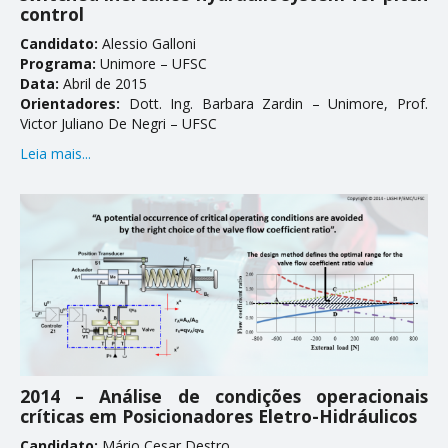
CONTATO
control
Candidato:
Alessio Galloni
Programa:
Unimore – UFSC
Data:
Abril de 2015
Orientadores:
Dott. Ing. Barbara Zardin – Unimore, Prof.
Victor Juliano De Negri – UFSC
Leia mais...
2014 – Análise de condições operacionais
críticas em Posicionadores Eletro-Hidráulicos
Candidato:
Mário Cesar Destro