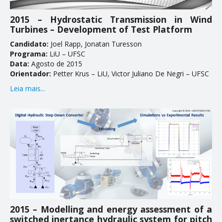
Teses
2015 – Hydrostatic Transmission in Wind
Turbines – Development of Test Platform
Trabalhos
Candidato:
Joel Rapp, Jonatan Turesson
Programa:
LiU – UFSC
PESQUISA E EXTENSÃO
Data:
Agosto de 2015
Orientador:
Petter Krus – LiU, Victor Juliano De Negri – UFSC
Coluna de Carreira
Leia mais...
Comunicações em Eventos
Eventos
Projetos de Pesquisa em Andamento
Projetos de Pesquisa Concluídos
Produtos, Cursos e Serviços Técnicos
NOTÍCIAS
2015 – Modelling and energy assessment of a
switched inertance hydraulic system for pitch