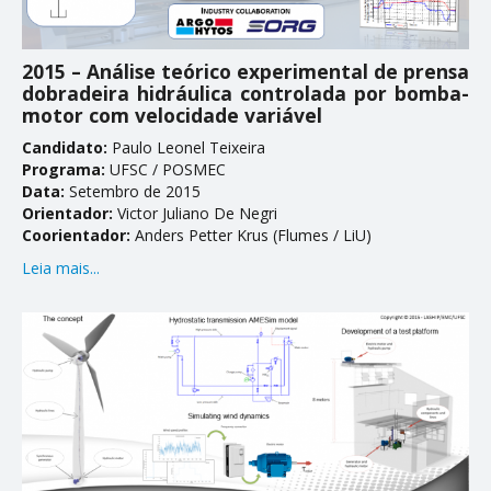
ENSINO
2015 – Análise teórico experimental de prensa
dobradeira hidráulica controlada por bomba-
Disciplinas
motor com velocidade variável
Softwares & Ferramentas
Candidato:
Paulo Leonel Teixeira
Programa:
UFSC / POSMEC
PUBLICAÇÕES
Data:
Setembro de 2015
Orientador:
Victor Juliano De Negri
Coorientador:
Anders Petter Krus (Flumes / LiU)
Apostilas
Leia mais...
Artigos
Dissertações
Livros e Patentes
Normas Técnicas
Projetos Fim de Curso
Relatorios