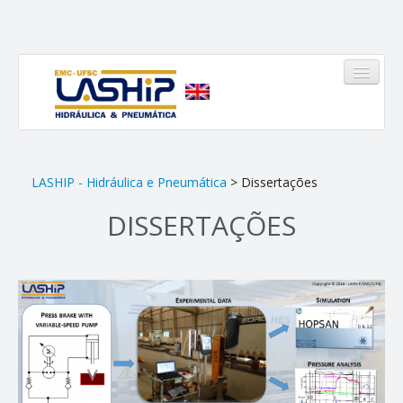
HOME
LASHIP - Hidráulica e Pneumática
> Dissertações
DISSERTAÇÕES
LASHIP
Quem somos
Infraestrutura
Equipe
Linhas de Atuação
Pinheirinho