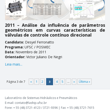
2011 – Análise da influência de parâmetros
geométricos em curvas características de
válvulas de controle contínuo direcional
Candidato:
Desyel Ferronatto
Programa:
UFSC / POSMEC
Data:
Novembro de 2011
Orientador:
Victor Juliano De Negri
Leia mais...
Página 3 de 7
«
1
2
4
5
...
»
Última »
3
Laboratório de Sistemas Hidráulicos e Pneumáticos
E-mail: contato@laship.ufsc.br
Fone: + 55 (48) 3721-4123 / 3721-9396 | Fax: + 55 (48) 3721-7615