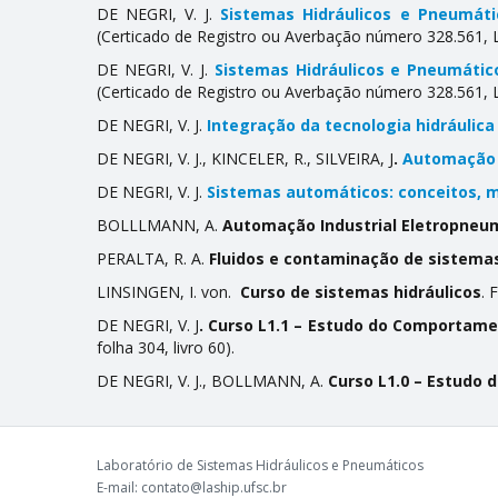
DE NEGRI, V. J.
Sistemas Hidráulicos e Pneumát
(Certificado de Registro ou Averbação número 328.561, Li
DE NEGRI, V. J.
Sistemas Hidráulicos e Pneumático
(Certificado de Registro ou Averbação número 328.561, Li
DE NEGRI, V. J.
Integração da tecnologia hidráulic
DE NEGRI, V. J., KINCELER, R., SILVEIRA, J
.
Automação e
DE NEGRI, V. J.
Sistemas automáticos: conceitos, m
BOLLLMANN, A.
Automação Industrial Eletropneu
PERALTA, R. A.
Fluidos e contaminação de sistemas
LINSINGEN, I. von.
Curso de sistemas hidráulicos
. 
DE NEGRI, V. J
. Curso L1.1 – Estudo do Comportame
folha 304, livro 60).
DE NEGRI, V. J., BOLLMANN, A.
Curso L1.0 – Estudo 
Laboratório de Sistemas Hidráulicos e Pneumáticos
E-mail: contato@laship.ufsc.br