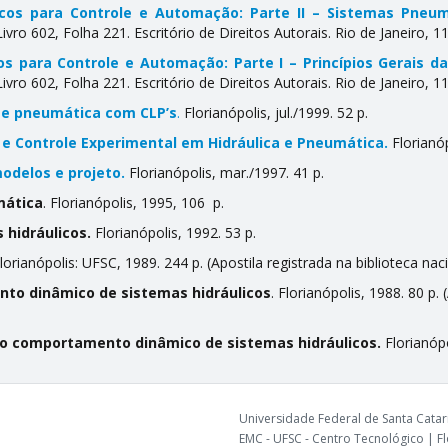
icos para Controle e Automação: Parte II – Sistemas Pneu
vro 602, Folha 221. Escritório de Direitos Autorais. Rio de Janeiro, 
s para Controle e Automação: Parte I – Princípios Gerais da
vro 602, Folha 221. Escritório de Direitos Autorais. Rio de Janeiro, 
a e pneumática com CLP’s
.
Florianópolis, jul./1999. 52 p.
 Controle Experimental em Hidráulica e Pneumática.
Florianóp
odelos e projeto.
Florianópolis, mar./1997. 41 p.
mática
. Florianópolis, 1995, 106 p.
 hidráulicos.
Florianópolis, 1992. 53 p.
Florianópolis: UFSC, 1989. 244 p. (Apostila registrada na biblioteca naci
nto dinâmico de sistemas hidráulicos
. Florianópolis, 1988. 80 p.
do comportamento dinâmico de sistemas hidráulicos.
Florianópo
Universidade Federal de Santa Catari
EMC - UFSC - Centro Tecnológico | Flo